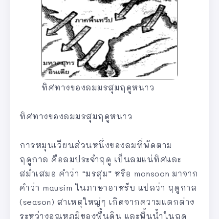
ทิศทางของลมมรสุมฤดูหนาว
ทิศทางของลมมรสุมฤดูหนาว
การหมุนเวียนส่วนหนึ่งของลมที่พัดตาม
ฤดูกาล คือลมประจำฤดู เป็นลมแน่ทิศและ
สม่ำเสมอ คำว่า “มรสุม” หรือ monsoon มาจาก
คำว่า mausim ในภาษาอาหรับ แปลว่า ฤดูกาล
(season) สาเหตุใหญ่ๆ เกิดจากความแตกต่าง
ระหว่างอุณหภูมิของพื้นดิน และพื้นน้ำในฤดู