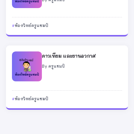
ห้องวิทย์ครูแชมป์
ดาวเทียม และยานอวกาศ
By
ครูแชมป์
ห้องวิทย์ครูแชมป์