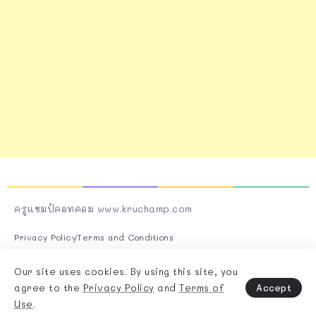
ครูแชมป์คอทคอม www.kruchamp.com
Privacy Policy
Terms and Conditions
Follow Us On Socials
Our site uses cookies. By using this site, you
Accept
agree to the
Privacy Policy
and
Terms of
Use
.
Copyright & Design By @Rivaxstudio - 2025