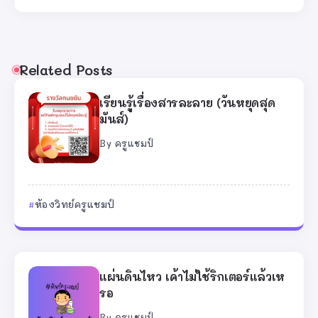
Related Posts
เรียนรู้เรื่องสารละลาย (วันหยุดสุด
มันส์)
By
ครูแชมป์
ห้องวิทย์ครูแชมป์
แผ่นดินไหว เค้าไม่ใช้ริกเตอร์แล้วเห
รอ
By
ครูแชมป์