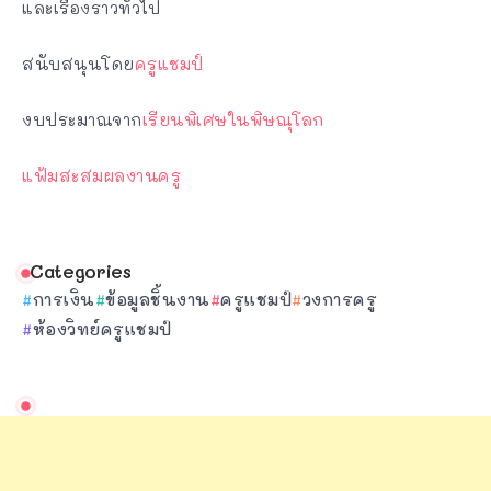
และเรื่องราวทั่วไป
สนับสนุนโดย
ครูแชมป์
งบประมาณจาก
เรียนพิเศษในพิษณุโลก
แฟ้มสะสมผลงานครู
Categories
การเงิน
ข้อมูลชิ้นงาน
ครูแชมป์
วงการครู
ห้องวิทย์ครูแชมป์