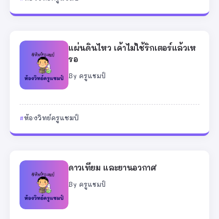
แผ่นดินไหว เค้าไม่ใช้ริกเตอร์แล้วเห
รอ
By
ครูแชมป์
ห้องวิทย์ครูแชมป์
ดาวเทียม และยานอวกาศ
By
ครูแชมป์