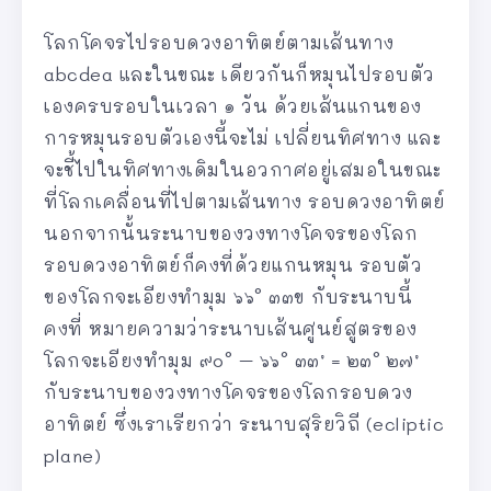
โลกโคจรไปรอบดวงอาทิตย์ตามเส้นทาง
abcdea และในขณะ เดียวกันก็หมุนไปรอบตัว
เองครบรอบในเวลา ๑ วัน ด้วยเส้นแกนของ
การหมุนรอบตัวเองนี้จะไม่ เปลี่ยนทิศทาง และ
จะชี้ไปในทิศทางเดิมในอวกาศอยู่เสมอในขณะ
ที่โลกเคลื่อนที่ไปตามเส้นทาง รอบดวงอาทิตย์
นอกจากนั้นระนาบของวงทางโคจรของโลก
รอบดวงอาทิตย์ก็คงที่ด้วยแกนหมุน รอบตัว
ของโลกจะเอียงทำมุม ๖๖° ๓๓ข กับระนาบนี้
คงที่ หมายความว่าระนาบเส้นศูนย์สูตรของ
โลกจะเอียงทำมุม ๙๐° – ๖๖° ๓๓’ = ๒๓° ๒๗’
กับระนาบของวงทางโคจรของโลกรอบดวง
อาทิตย์ ซึ่งเราเรียกว่า ระนาบสุริยวิถี (ecliptic
plane)