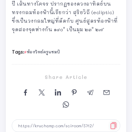
ปี เส้นทางโคจร ปรากฏของดวงอาทิตย์บน
ทรงกลมท้องฟ้านี้เรียกว่า สุริยวิถี (ecliptic)
ซึ่งเป็นวงกลมใหญ่ที่ตัดกับ ศูนย์สูตรท้องฟ้าที่
จุดสองจุดห่างกัน ๑๘๐° เป็นมุม ๒๓° ๒๗’
Tags:
ห้องวิทย์ครูแชมป์
Share Article