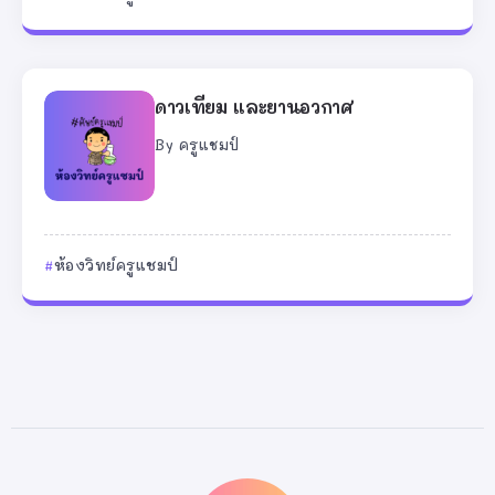
ดาวเทียม และยานอวกาศ
By
ครูแชมป์
ห้องวิทย์ครูแชมป์