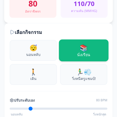
80
110/70
RV
LV
ความดัน (MMHG)
อัตราชีพจร
เลือกกิจกรรม
📚
😴
นอนหลับ
นั่งเรียน
🚶
🏃‍♂️💨
เดิน
วิ่งหนีครูแชมป์!
ปรับระดับเอง
80
BPM
นอนหลับ
วิ่งหนักสุด