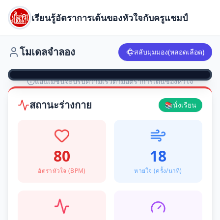
เรียนรู้อัตราการเต้นของหัวใจกับครูแชมป์
โมเดลจำลอง
สลับมุมมอง
(หลอดเลือด)
เกล็ดเลือด
เม็ดเลือดขาว
เม็ดเลือดแดง
เลือดดำ (ไปปอด)
เลือดแดง (ไปร่างกาย)
แอนิเมชันจะปรับความเร็วตามอัตราการเต้นของหัวใจ
ANATOMY VIEW // 4 CHAMBERS
MICRO VIEW // CROSS-SECTION
สถานะร่างกาย
📚
นั่งเรียน
80
18
RA
LA
อัตราหัวใจ (BPM)
หายใจ (ครั้ง/นาที)